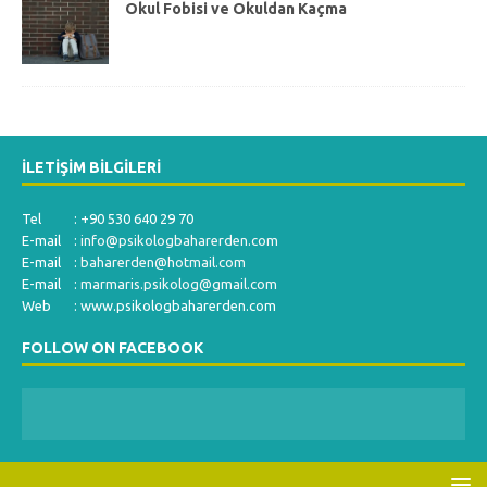
Okul Fobisi ve Okuldan Kaçma
İLETIŞIM BILGILERI
Tel : +90 530 640 29 70
E-mail :
info@psikologbaharerden.com
E-mail :
baharerden@hotmail.com
E-mail :
marmaris.psikolog@gmail.com
Web : www.psikologbaharerden.com
FOLLOW ON FACEBOOK