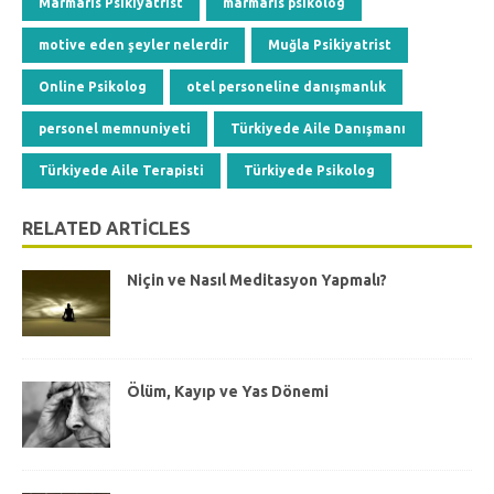
Marmaris Psikiyatrist
marmaris psikolog
motive eden şeyler nelerdir
Muğla Psikiyatrist
Online Psikolog
otel personeline danışmanlık
personel memnuniyeti
Türkiyede Aile Danışmanı
Türkiyede Aile Terapisti
Türkiyede Psikolog
RELATED ARTICLES
Niçin ve Nasıl Meditasyon Yapmalı?
Ölüm, Kayıp ve Yas Dönemi