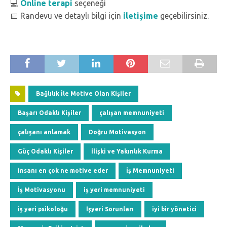
💻
Online terapi
seçeneği
📅 Randevu ve detaylı bilgi için
iletişime
geçebilirsiniz.
Bağlılık İle Motive Olan Kişiler
Başarı Odaklı Kişiler
çalışan memnuniyeti
çalışanı anlamak
Doğru Motivasyon
Güç Odaklı Kişiler
İlişki ve Yakınlık Kurma
insanı en çok ne motive eder
İş Memnuniyeti
İş Motivasyonu
iş yeri memnuniyeti
iş yeri psikoloğu
İşyeri Sorunları
iyi bir yönetici