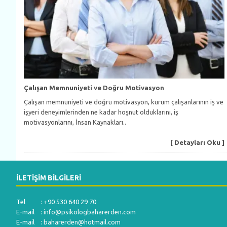
Çalışan Memnuniyeti ve Doğru Motivasyon
Çalışan memnuniyeti ve doğru motivasyon, kurum çalışanlarının iş ve
işyeri deneyimlerinden ne kadar hoşnut olduklarını, iş
motivasyonlarını, İnsan Kaynakları..
[ Detayları Oku ]
İLETIŞIM BILGILERI
Tel : +90 530 640 29 70
E-mail :
info@psikologbaharerden.com
E-mail :
baharerden@hotmail.com