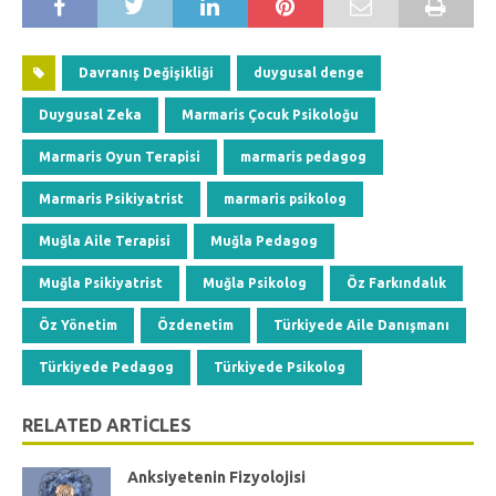
Davranış Değişikliği
duygusal denge
Duygusal Zeka
Marmaris Çocuk Psikoloğu
Marmaris Oyun Terapisi
marmaris pedagog
Marmaris Psikiyatrist
marmaris psikolog
Muğla Aile Terapisi
Muğla Pedagog
Muğla Psikiyatrist
Muğla Psikolog
Öz Farkındalık
Öz Yönetim
Özdenetim
Türkiyede Aile Danışmanı
Türkiyede Pedagog
Türkiyede Psikolog
RELATED ARTICLES
Anksiyetenin Fizyolojisi