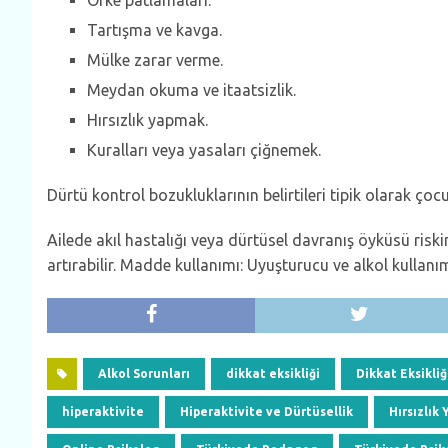
Öfke patlamaları.
Tartışma ve kavga.
Mülke zarar verme.
Meydan okuma ve itaatsizlik.
Hırsızlık yapmak.
Kuralları veya yasaları çiğnemek.
Dürtü kontrol bozukluklarının belirtileri tipik olarak çoc
Ailede akıl hastalığı veya dürtüsel davranış öyküsü riski
artırabilir. Madde kullanımı: Uyuşturucu ve alkol kullanı
Alkol Sorunları
dikkat eksikliği
Dikkat Eksikliğ
hiperaktivite
Hiperaktivite ve Dürtüsellik
Hırsızlık