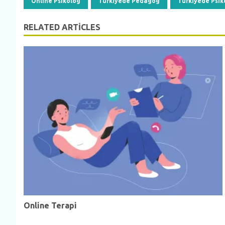
Online Psikolog
Türkiyede Pedagog
Türkiyede Psik
RELATED ARTICLES
Online Terapi