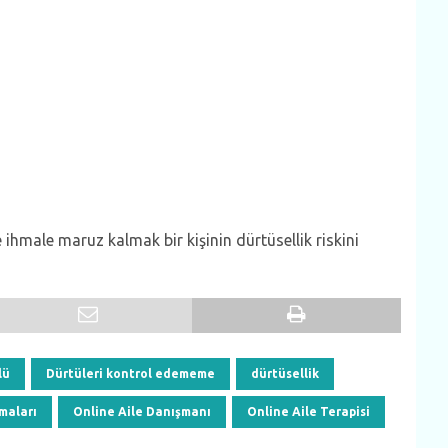
 ihmale maruz kalmak bir kişinin dürtüsellik riskini
lü
Dürtüleri kontrol edememe
dürtüsellik
maları
Online Aile Danışmanı
Online Aile Terapisi