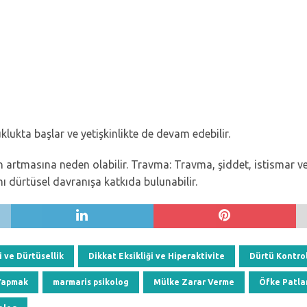
uklukta başlar ve yetişkinlikte de devam edebilir.
n artmasına neden olabilir. Travma: Travma, şiddet, istismar ve
mı dürtüsel davranışa katkıda bulunabilir.
i ve Dürtüsellik
Dikkat Eksikliği ve Hiperaktivite
Dürtü Kontro
 Yapmak
marmaris psikolog
Mülke Zarar Verme
Öfke Patla