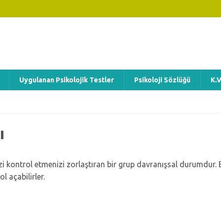
Uygulanan Psikolojik Testler
Psikoloji Sözlüğü
K.V
ı
izi kontrol etmenizi zorlaştıran bir grup davranışsal durumdur.
l açabilirler.