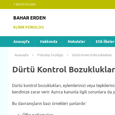
7 AĞUSTOS 2026
BAHAR ERDEN
KLINIK PSIKOLOG
Anasayfa
Hakkımda
Makaleler
Etik İlkeler
Anasayfa
Psikoloji Sözlüğü
Dürtü Kontrol Bozuklukları
Dürtü Kontrol Bozukluklar
Dürtü kontrol bozuklukları, eylemlerinizi veya tepkilerin
kendinize zarar verir. Ayrıca kanunla ilgili sorunlara da yo
Bu davranışların bazı örnekleri şunlardır: