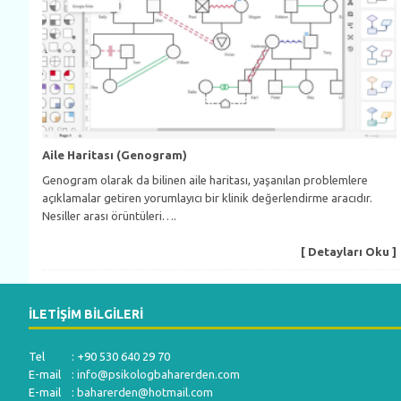
Aile Haritası (Genogram)
Genogram olarak da bilinen aile haritası, yaşanılan problemlere
açıklamalar getiren yorumlayıcı bir klinik değerlendirme aracıdır.
Nesiller arası örüntüleri….
[ Detayları Oku ]
İLETIŞIM BILGILERI
Tel : +90 530 640 29 70
E-mail :
info@psikologbaharerden.com
E-mail :
baharerden@hotmail.com