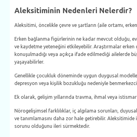
Aleksitiminin Nedenleri Nelerdir?
Aleksitimi, öncelikle çevre ve şartların (aile ortamı, erk
Erken bağlanma figürlerinin ne kadar mevcut olduğu, ev
ve kaydetme yeteneğini etkileyebilir. Araştırmalar erken
konuşulmadığı veya açıkça ifade edilmediği ailelerde b
yaşayabilirler.
Genellikle çocukluk döneminde uygun duygusal modelleme e
depresyon veya kişilik bozukluğu nedeniyle benmerkezc
Ek olarak, gelişim yıllarında travma, ihmal veya istismar
Nörogelişimsel farklılıklar, iç algılama sorunları, duyusal
ve tanımlamasını daha zor hale getirebilir. Aleksitimide 
sorunu olduğunu ileri sürmektedir.