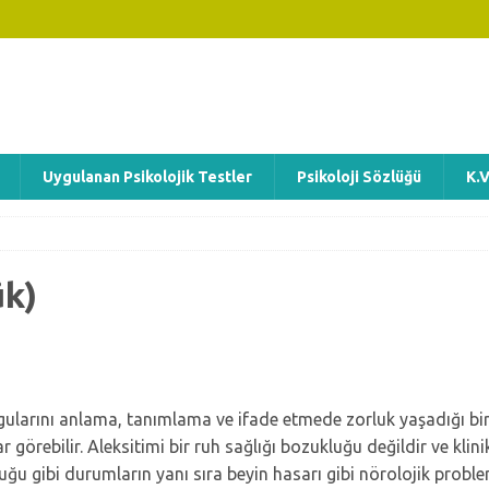
Uygulanan Psikolojik Testler
Psikoloji Sözlüğü
K.V
ük)
gularını anlama, tanımlama ve ifade etmede zorluk yaşadığı bir ki
r görebilir. Aleksitimi bir ruh sağlığı bozukluğu değildir ve klin
ğu gibi durumların yanı sıra beyin hasarı gibi nörolojik probleml