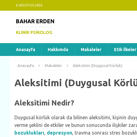
6 AĞUSTOS 2026
BAHAR ERDEN
KLINIK PSIKOLOG
Anasayfa
Hakkımda
Makaleler
Etik İlkeler
Anasayfa
Makaleler
Aleksitimi (Duygusal Körlük)
Aleksitimi (Duygusal Körl
Aleksitimi Nedir?
Duygusal körlük olarak da bilinen aleksitimi, kişinin duy
verme şeklini de etkiler ve bunun sonucunda ilişkiler zara
bozuklukları
,
depresyon
, travma sonrası stres bozuklu