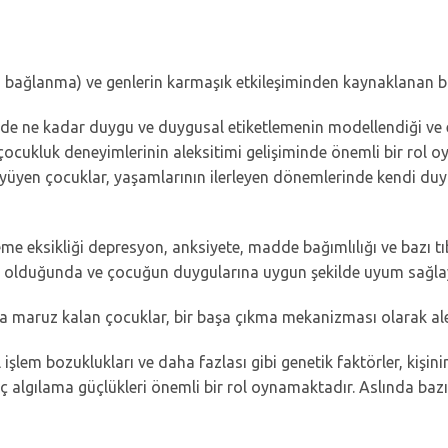
en bağlanma) ve genlerin karmaşık etkileşiminden kaynaklanan bir k
de ne kadar duygu ve duygusal etiketlemenin modellendiği ve ev
 çocukluk deneyimlerinin aleksitimi gelişiminde önemli bir rol o
üyüyen çocuklar, yaşamlarının ilerleyen dönemlerinde kendi du
ksikliği depresyon, anksiyete, madde bağımlılığı ve bazı tıbbi d
i olduğunda ve çocuğun duygularına uygun şekilde uyum sağlay
a maruz kalan çocuklar, bir başa çıkma mekanizması olarak aleksi
 işlem bozuklukları ve daha fazlası gibi genetik faktörler, kişini
iç algılama güçlükleri önemli bir rol oynamaktadır. Aslında bazı