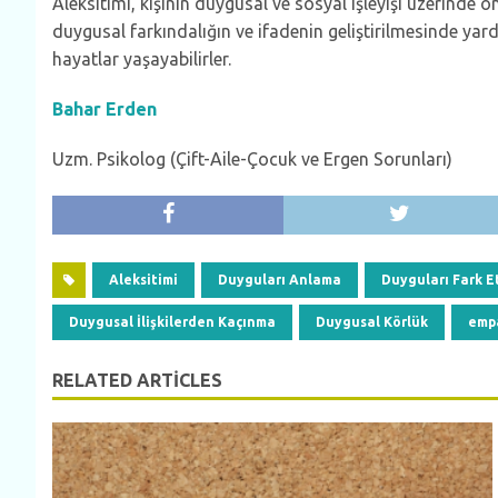
Aleksitimi, kişinin duygusal ve sosyal işleyişi üzerinde 
duygusal farkındalığın ve ifadenin geliştirilmesinde yar
hayatlar yaşayabilirler.
Bahar Erden
Uzm. Psikolog (Çift-Aile-Çocuk ve Ergen Sorunları)
Aleksitimi
Duyguları Anlama
Duyguları Fark 
Duygusal İlişkilerden Kaçınma
Duygusal Körlük
emp
RELATED ARTICLES