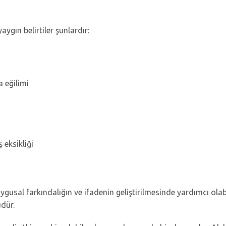
yaygın belirtiler şunlardır:
 eğilimi
 eksikliği
uygusal farkındalığın ve ifadenin geliştirilmesinde yardımcı olab
üdür.