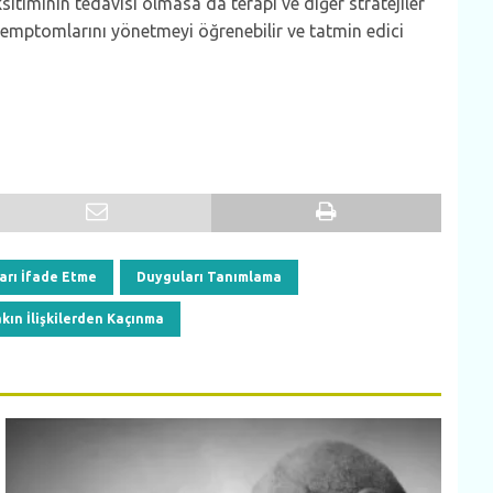
sitiminin tedavisi olmasa da terapi ve diğer stratejiler
 semptomlarını yönetmeyi öğrenebilir ve tatmin edici
arı İfade Etme
Duyguları Tanımlama
kın İlişkilerden Kaçınma