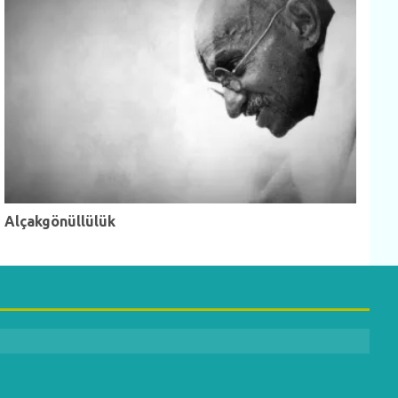
Alçakgönüllülük