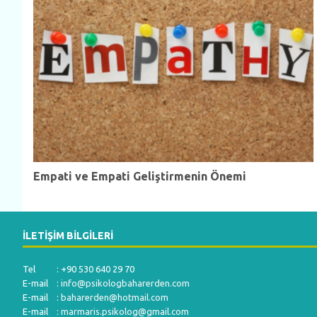
Empati ve Empati Geliştirmenin Önemi
İLETIŞIM BILGILERI
Tel : +90 530 640 29 70
E-mail :
info@psikologbaharerden.com
E-mail :
baharerden@hotmail.com
E-mail :
marmaris.psikolog@gmail.com