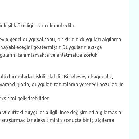
işilik özelliği olarak kabul edilir.
in genel duygusal tonu, bir kişinin duyguları algılama
ynayabileceğini göstermiştir. Duyguların açıkça
ygularını tanımlamakta ve anlatmakta zorluk
urumlarla ilişkili olabilir. Bir ebeveyn bağımlılık,
amadığında, duyguları tanımlama yeteneği bozulabilir.
timi geliştirebilirler.
n vücuttaki duygularla ilgili ince değişimleri algılamasını
 araştırmacılar aleksitiminin sonuçta bir iç algılama