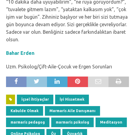
“10 dakika daha uyuyabilirim”, “ne rüya görüyordum?”,
“tuvalete gitmem lazım”, “yataktan kalkasım yok”, “çok
işim var bugün”. Zihniniz başlıyor ve her biri sizi tutmaya
gün boyunca devam ediyor. Sizi gerçeklikle çevreliyorlar.
Sadece var olun. Benliğiniz sadece farkındalıktan ibaret
olsun.
Bahar Erden
Uzm. Psikolog/Çift-Aile-Çocuk ve Ergen Sorunları
İçsel İhtiyaçlar
İyi Hissetmek
Kabulde Olmak
Marmaris Aile Danışmanı
marmaris pedagog
marmaris psikolog
Meditasyon
Online Psikolog
Öz
Özvarlık