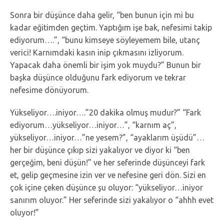
Sonra bir düşünce daha gelir, “ben bunun için mi bu
kadar eğitimden geçtim. Yaptığım işe bak, nefesimi takip
ediyorum….”, “bunu kimseye söyleyemem bile, utanç
verici! Karnımdaki kasın inip çıkmasını izliyorum.
Yapacak daha önemli bir işim yok muydu?” Bunun bir
başka düşünce olduğunu fark ediyorum ve tekrar
nefesime dönüyorum.
Yükseliyor….iniyor….”20 dakika olmuş mudur?” “Fark
ediyorum…yükseliyor…iniyor…”, “karnım aç”,
yükseliyor…iniyor…”ne yesem?”, “ayaklarım üşüdü”…
her bir düşünce çıkıp sizi yakalıyor ve diyor ki “ben
gerçeğim, beni düşün!” ve her seferinde düşünceyi fark
et, gelip geçmesine izin ver ve nefesine geri dön. Sizi en
çok içine çeken düşünce şu oluyor: “yükseliyor…iniyor
sanırım oluyor.” Her seferinde sizi yakalıyor o “ahhh evet
oluyor!”