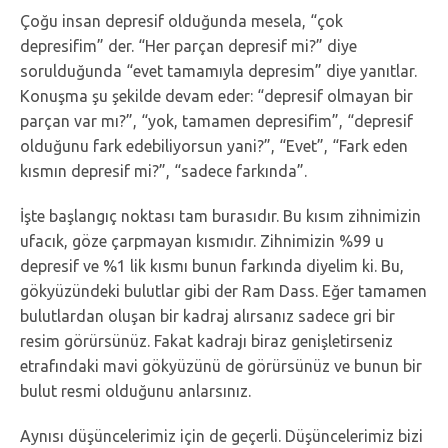
Çoğu insan depresif olduğunda mesela, “çok
depresifim” der. “Her parçan depresif mi?” diye
sorulduğunda “evet tamamıyla depresim” diye yanıtlar.
Konuşma şu şekilde devam eder: “depresif olmayan bir
parçan var mı?”, “yok, tamamen depresifim”, “depresif
olduğunu fark edebiliyorsun yani?”, “Evet”, “Fark eden
kısmın depresif mi?”, “sadece farkında”.
İşte başlangıç noktası tam burasıdır. Bu kısım zihnimizin
ufacık, göze çarpmayan kısmıdır. Zihnimizin %99 u
depresif ve %1 lik kısmı bunun farkında diyelim ki. Bu,
gökyüzündeki bulutlar gibi der Ram Dass. Eğer tamamen
bulutlardan oluşan bir kadraj alırsanız sadece gri bir
resim görürsünüz. Fakat kadrajı biraz genişletirseniz
etrafındaki mavi gökyüzünü de görürsünüz ve bunun bir
bulut resmi olduğunu anlarsınız.
Aynısı düşüncelerimiz için de geçerli. Düşüncelerimiz bizi