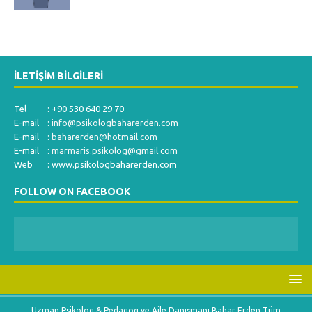
İLETIŞIM BILGILERI
Tel : +90 530 640 29 70
E-mail :
info@psikologbaharerden.com
E-mail :
baharerden@hotmail.com
E-mail :
marmaris.psikolog@gmail.com
Web : www.psikologbaharerden.com
FOLLOW ON FACEBOOK
Uzman Psikolog & Pedagog ve Aile Danışmanı Bahar Erden Tüm