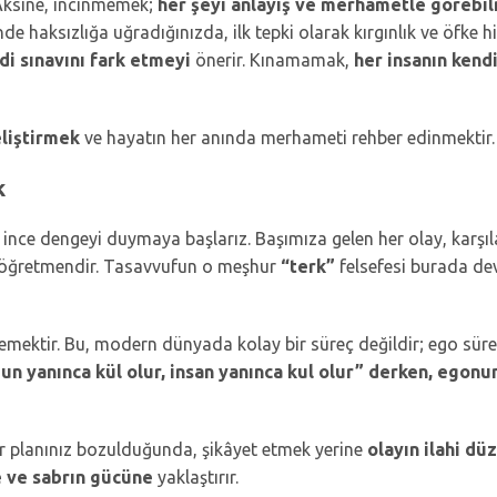
Aksine, incinmemek;
her şeyi anlayış ve merhametle görebi
inde haksızlığa uğradığınızda, ilk tepki olarak kırgınlık ve öfke
di sınavını fark etmeyi
önerir. Kınamamak,
her insanın kend
eliştirmek
ve hayatın her anında merhameti rehber edinmektir. 
k
o ince dengeyi duymaya başlarız. Başımıza gelen her olay, karşıl
 öğretmendir. Tasavvufun o meşhur
“terk”
felsefesi burada dev
mektir. Bu, modern dünyada kolay bir süreç değildir; ego sürek
n yanınca kül olur, insan yanınca kul olur” derken, egonun
ir planınız bozulduğunda, şikâyet etmek yerine
olayın ilahi dü
e ve sabrın gücüne
yaklaştırır.