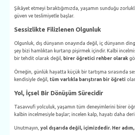
Şikâyet etmeyi bıraktığımızda, yaşamın sunduğu zorlukl
güven ve teslimiyetle başlar.
Sessizlikte Filizlenen Olgunluk
Olgunluk, dış dünyanın onayında değil, iç dünyanın dinginliğ
şey bizi hamlıktan kurtarıp pişirmek içindir. Kalbi incelmi
bir tehdit olarak değil,
birer öğretici rehber olarak
gör
Örneğin, günlük hayatta küçük bir tartışma sırasında ses
kendisiyle değil,
tüm varlıkla barıştıran bir öğreti
olar
Yol, İçsel Bir Dönüşüm Sürecidir
Tasavvufi yolculuk, yaşamın tüm deneyimlerini birer öğret
kalbin incelmesiyle başlar; incelen kalp, hayatı daha deri
Unutmayın,
yol dışarıda değil, içimizdedir. Her adım, 