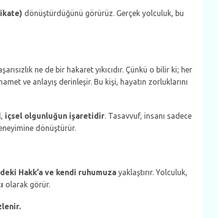
ikate)
dönüştürdüğünü görürüz. Gerçek yolculuk, bu
arısızlık ne de bir hakaret yıkıcıdır. Çünkü o bilir ki; her
hamet ve anlayış derinleşir. Bu kişi, hayatın zorluklarını
l,
içsel olgunluğun işaretidir
. Tasavvuf, insanı sadece
deneyimine dönüştürür.
eki Hakk’a ve kendi ruhumuza
yaklaştırır. Yolculuk,
ı
olarak görür.
lenir.