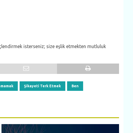
lendirmek isterseniz; size eşlik etmekten mutluluk
amamak
Şikayeti Terk Etmek
Ben