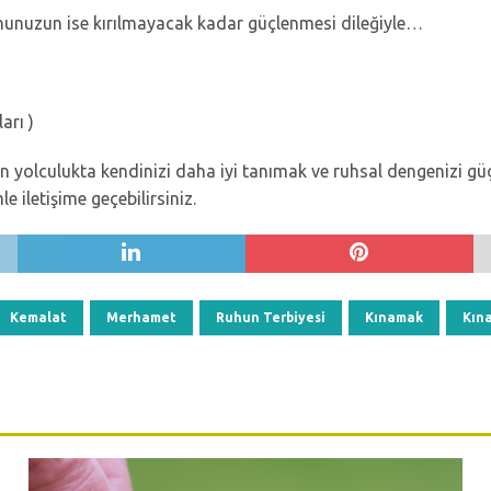
hunuzun ise kırılmayacak kadar güçlenmesi dileğiyle…
arı )
 yolculukta kendinizi daha iyi tanımak ve ruhsal dengenizi güç
e iletişime geçebilirsiniz.
Kemalat
Merhamet
Ruhun Terbiyesi
Kınamak
Kın