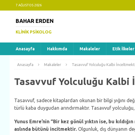
7 AĞUSTOS 2026
BAHAR ERDEN
KLINIK PSIKOLOG
Anasayfa
Hakkımda
Makaleler
Etik İlkeler
Anasayfa
Makaleler
Tasavvuf Yolculuğu Kalbi İnceltmekt
Tasavvuf Yolculuğu Kalbi 
Tasavvuf, sadece kitaplardan okunan bir bilgi yığını değil;
türlü kaba duygudan arındırmaktır. Tasavvuf yolculuğu, k
Yunus Emre’nin “Bir kez gönül yıktın ise, bu kıldığı
aslında bütünü incitmektir.
Olgunluk, dış dünyanın deği