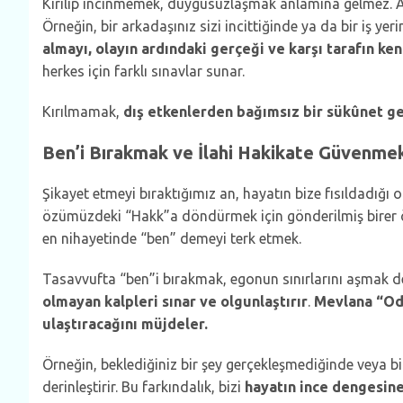
Kırılıp incinmemek, duygusuzlaşmak anlamına gelmez. 
Örneğin, bir arkadaşınız sizi incittiğinde ya da bir iş yer
almayı, olayın ardındaki gerçeği ve karşı tarafın ken
herkes için farklı sınavlar sunar.
Kırılmamak,
dış etkenlerden bağımsız bir sükûnet g
Ben’i Bırakmak ve İlahi Hakikate Güvenme
Şikayet etmeyi bıraktığımız an, hayatın bize fısıldadığı 
özümüzdeki “Hakk”a döndürmek için gönderilmiş birer
en nihayetinde “ben” demeyi terk etmek.
Tasavvufta “ben”i bırakmak, egonun sınırlarını aşmak de
olmayan kalpleri sınar ve olgunlaştırır
.
Mevlana “Odu
ulaştıracağını müjdeler.
Örneğin, beklediğiniz bir şey gerçekleşmediğinde veya b
derinleştirir. Bu farkındalık, bizi
hayatın ince dengesin