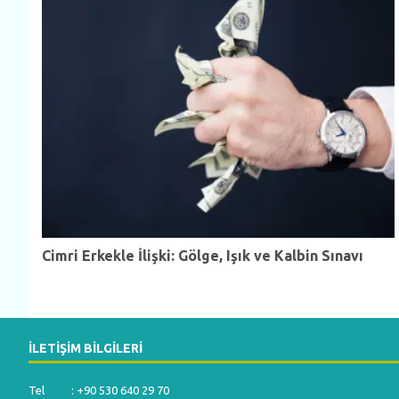
Cimri Erkekle İlişki: Gölge, Işık ve Kalbin Sınavı
İLETIŞIM BILGILERI
Tel : +90 530 640 29 70