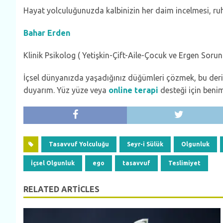
Hayat yolculuğunuzda kalbinizin her daim incelmesi, ru
Bahar Erden
Klinik Psikolog ( Yetişkin-Çift-Aile-Çocuk ve Ergen Sorunl
İçsel dünyanızda yaşadığınız düğümleri çözmek, bu derin
duyarım. Yüz yüze veya
online terapi
desteği için beniml
Tasavvuf Yolculuğu
Seyr-i Sülük
Olgunluk
İçsel Olgunluk
ego
tasavvuf
Teslimiyet
RELATED ARTICLES