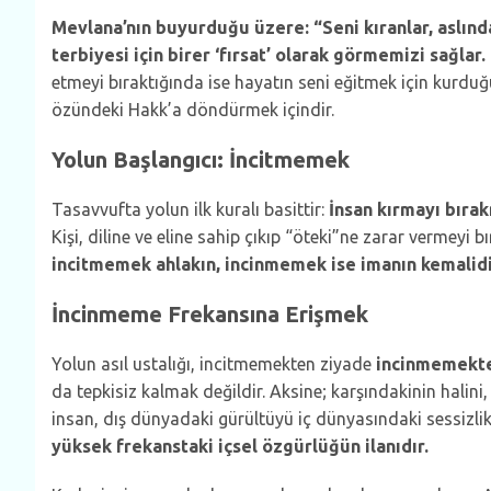
Mevlana’nın buyurduğu üzere: “Seni kıranlar, aslında
terbiyesi için birer ‘fırsat’ olarak görmemizi sağlar.
etmeyi bıraktığında ise hayatın seni eğitmek için kurduğ
özündeki Hakk’a döndürmek içindir.
Yolun Başlangıcı: İncitmemek
Tasavvufta yolun ilk kuralı basittir:
İnsan kırmayı bıra
Kişi, diline ve eline sahip çıkıp “öteki”ne zarar vermeyi
incitmemek ahlakın, incinmemek ise imanın kemalidi
İncinmeme Frekansına Erişmek
Yolun asıl ustalığı, incitmemekten ziyade
incinmemekt
da tepkisiz kalmak değildir. Aksine; karşındakinin halini, 
insan, dış dünyadaki gürültüyü iç dünyasındaki sessizlikl
yüksek frekanstaki içsel özgürlüğün ilanıdır.