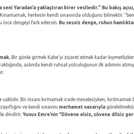
 seni Yaradan’a yaklaştıran birer vesiledir.”
Bu bakış açıs
Kınamamak, herkesin kendi sınavında olduğunu bilmektir. “ben”i
u ince dengeyi fark edersin.
Bu sessiz denge, ruhun hamlıkta
kmak.
Bir gönle girmek Kabe’yi ziyaret etmek kadar kıymetliyken,
 bıraktığında, aslında kendi ruhsal yolculuğunun ilk adımını atmı
r.
e
saklıdır. Bir insanı kırmamak irade meselesiyken, kırılmamak
zayıflığını ve kendi sınavını
merhamet nazarıyla
görebilmektir
e dindirir.
Yunus Emre’nin “Dövene elsiz, sövene dilsiz ger