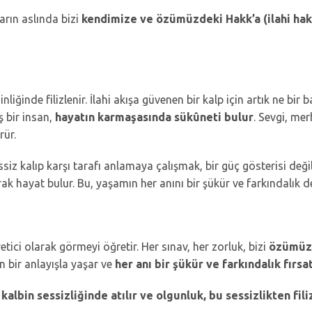
arın aslında bizi
kendimize ve özümüzdeki Hakk’a (ilahi hak
inde filizlenir. İlahi akışa güvenen bir kalp için artık ne bir baş
ş bir insan,
hayatın karmaşasında sükûneti bulur
. Sevgi, mer
ür.
siz kalıp karşı tarafı anlamaya çalışmak, bir güç gösterisi deği
ak hayat bulur. Bu, yaşamın her anını bir şükür ve farkındalık 
ici olarak görmeyi öğretir. Her sınav, her zorluk, bizi
özümüzd
n bir anlayışla yaşar ve
her anı bir şükür ve farkındalık fırsat
kalbin sessizliğinde atılır ve olgunluk, bu sessizlikten filiz