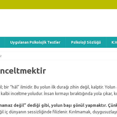
Uygulanan Psikolojik Testler
Psikoloji Sözlüğü
K.V
ir
İnceltmektir
 bir “hâl” ilmidir. Bu yolun ilk durağı zihin değil, kalptir. Yolu
albi inceltme yoludur. İnsan kırmayı bıraktığında yola çıkar, k
n namaz değil” dediği gibi, yolun başı gönül yapmaktır.
Çünk
l iç dünyanın sessizliğinde filizlenir. Kırılmamak, duygusuzlaş