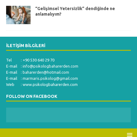
“Gelişimsel Yetersizlik” dendiğinde ne
anlamalıyım?
İLETIŞIM BILGILERI
Tel : +90 530 640 29 70
E-mail :
info@psikologbaharerden.com
E-mail :
baharerden@hotmail.com
E-mail :
marmaris.psikolog@gmail.com
Web : www.psikologbaharerden.com
FOLLOW ON FACEBOOK