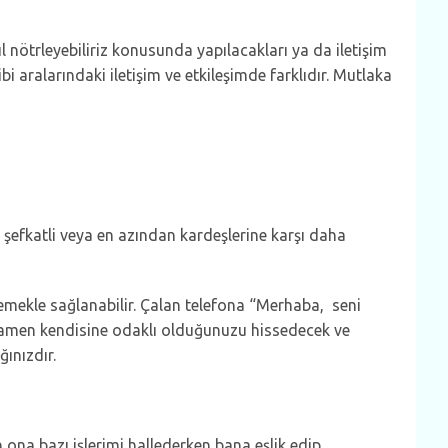
l nötrleyebiliriz konusunda yapılacakları ya da iletişim
bi aralarındaki iletişim ve etkileşimde farklıdır. Mutlaka
a şefkatli veya en azından kardeşlerine karşı daha
emekle sağlanabilir. Çalan telefona “Merhaba, seni
amamen kendisine odaklı olduğunuzu hissedecek ve
ınızdır.
na bazı işlerimi hallederken bana eşlik edip