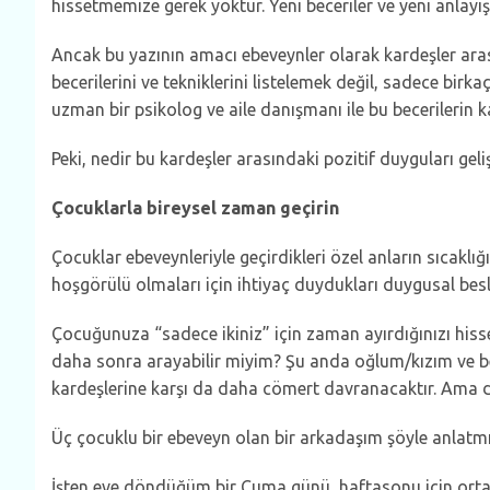
hissetmemize gerek yoktur. Yeni beceriler ve yeni anlayış
Ancak bu yazının amacı ebeveynler olarak kardeşler arasın
becerilerini ve tekniklerini listelemek değil, sadece birk
uzman bir psikolog ve aile danışmanı ile bu becerilerin 
Peki, nedir bu kardeşler arasındaki pozitif duyguları geli
Çocuklarla bireysel zaman geçirin
Çocuklar ebeveynleriyle geçirdikleri özel anların sıcaklı
hoşgörülü olmaları için ihtiyaç duydukları duygusal bes
Çocuğunuza “sadece ikiniz” için zaman ayırdığınızı hiss
daha sonra arayabilir miyim? Şu anda oğlum/kızım ve be
kardeşlerine karşı da daha cömert davranacaktır. Ama da
Üç çocuklu bir ebeveyn olan bir arkadaşım şöyle anlatmı
İşten eve döndüğüm bir Cuma günü, haftasonu için ortan