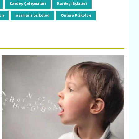
Kardeş Çatışmaları
Kardeş İlişkileri
og
marmaris psikolog
Online Psikolog