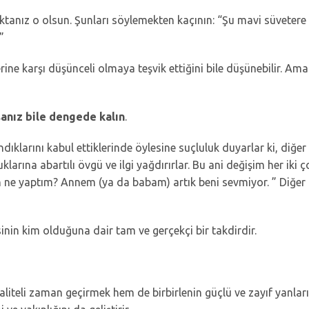
 noktanız o olsun. Şunları söylemekten kaçının: “Şu mavi süveter
”
rine karşı düşünceli olmaya teşvik ettiğini bile düşünebilir. A
sanız bile dengede kalın
.
ıklarını kabul ettiklerinde öylesine suçluluk duyarlar ki, diğer uc
larına abartılı övgü ve ilgi yağdırırlar. Bu ani değişim her iki 
Ben ne yaptım? Annem (ya da babam) artık beni sevmiyor. ” Diğer
inin kim olduğuna dair tam ve gerçekçi bir takdirdir.
liteli zaman geçirmek hem de birbirlenin güçlü ve zayıf yanları