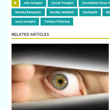
aile terapisi
Çocuk Terapisi
Çocuklarla Oyun
Kardeş Kavgaları
kardeş rekabeti
Kardeşlik
Ma
oyun terapisi
Türkiye Psikolog
RELATED ARTICLES