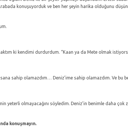
abada konuşuyorduk ve ben her şeyin harika olduğunu düşünüy
dum.
acaktım ki kendimi durdurdum. “Kaan ya da Mete olmak istiy
tık sana sahip olamazdım… Deniz’ime sahip olamazdım. Ve bu be
n yeterli olmayacağını söyledim. Deniz’in benimle daha çok za
kında konuşmayın.