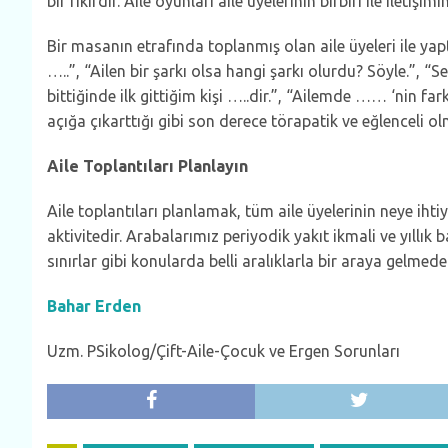
bir fikirdir. Aile oyunları aile üyelerinin birbiri ile iletişimi
Bir masanın etrafında toplanmış olan aile üyeleri ile ya
…..”, “Ailen bir şarkı olsa hangi şarkı olurdu? Söyle.”, 
bittiğinde ilk gittiğim kişi …..dir.”, “Ailemde …… ‘nin far
açığa çıkarttığı gibi son derece törapatik ve eğlenceli ol
Aile Toplantıları Planlayın
Aile toplantıları planlamak, tüm aile üyelerinin neye ihti
aktivitedir. Arabalarımız periyodik yakıt ikmali ve yıllık
sınırlar gibi konularda belli aralıklarla bir araya gelmede
Bahar Erden
Uzm. PSikolog/Çift-Aile-Çocuk ve Ergen Sorunları