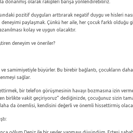
la donanmış olarak rakipleri barışa yönlendirebiliriz.
daki pozitif duyguları arttırarak negatif duygu ve hisleri nası
aç deneyimi paylaşmak. Çünkü her aile, her çocuk farklı olduğu gi
kazanılması kolay ve uygun olacaktır.
ştiren deneyim ve öneriler?
ğı ve samimiyetiyle büyürler. Bu birebir bağlantı, çocukların dah
lenmeyi sağlar.
ettirmek, bir telefon görüşmesinin havayı bozmasına izin verm
n birlikte vakit geçiriyoruz” dediğinizde, çocuğunuz sizin t
ha da önemlisi, kendisini değerli ve önemli hissettirmiş olacağ
ştı:
ca oğlum Deniz ile bir şeyler yapmayı düşündüm. Ertesi sabah o