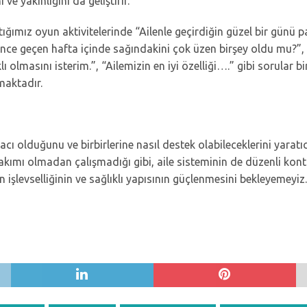
ni ve yakınlığını da geliştirir.
ptığımız oyun aktivitelerinde “Ailenle geçirdiğin güzel bir günü
“Sence geçen hafta içinde sağındakini çok üzen birşey oldu mu?”
klı olmasını isterim.”, “Ailemizin en iyi özelliği….” gibi sorular
maktadır.
yacı olduğunu ve birbirlerine nasıl destek olabileceklerini yarat
 bakımı olmadan çalışmadığı gibi, aile sisteminin de düzenli kont
n işlevselliğinin ve sağlıklı yapısının güçlenmesini bekleyemeyiz.