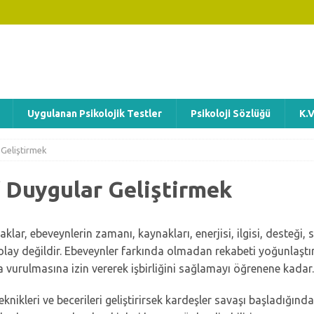
Uygulanan Psikolojik Testler
Psikoloji Sözlüğü
K.V
 Geliştirmek
f Duygular Geliştirmek
aklar, ebeveynlerin zamanı, kaynakları, enerjisi, ilgisi, desteği,
kolay değildir. Ebeveynler farkında olmadan rekabeti yoğunlaştı
a vurulmasına izin vererek işbirliğini sağlamayı öğrenene kadar.
ikleri ve becerileri geliştirirsek kardeşler savaşı başladığında 