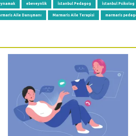
 Oynamak
ebeveynlik
İstanbul Pedagog
İstanbul Psikolog
rmaris Aile Danışmanı
Marmaris Aile Terapisi
marmaris pedag