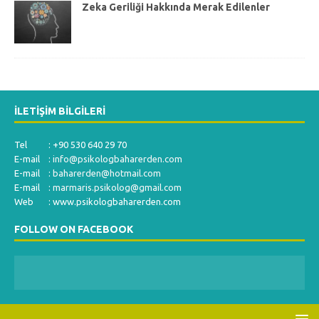
Zeka Geriliği Hakkında Merak Edilenler
İLETIŞIM BILGILERI
Tel : +90 530 640 29 70
E-mail :
info@psikologbaharerden.com
E-mail :
baharerden@hotmail.com
E-mail :
marmaris.psikolog@gmail.com
Web : www.psikologbaharerden.com
FOLLOW ON FACEBOOK