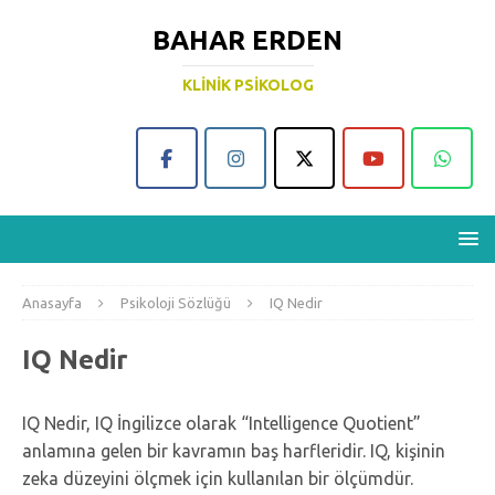
BAHAR ERDEN
KLINIK PSIKOLOG
Anasayfa
Psikoloji Sözlüğü
IQ Nedir
IQ Nedir
IQ Nedir, IQ İngilizce olarak “Intelligence Quotient”
anlamına gelen bir kavramın baş harfleridir. IQ, kişinin
zeka düzeyini ölçmek için kullanılan bir ölçümdür.