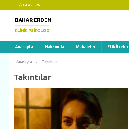
7 AĞUSTOS 2026
BAHAR ERDEN
KLINIK PSIKOLOG
Anasayfa
Hakkımda
Makaleler
Etik İlkeler
Anasayfa
Takıntılar
Takıntılar