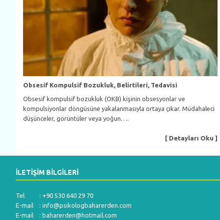
Obsesif Kompulsif Bozukluk, Belirtileri, Tedavisi
Obsesif kompulsif bozukluk (OKB) kişinin obsesyonlar ve
kompulsiyonlar döngüsüne yakalanmasıyla ortaya çıkar. Müdahaleci
düşünceler, görüntüler veya yoğun….
[ Detayları Oku ]
İLETIŞIM BILGILERI
Tel : +90 530 640 29 70
E-mail :
info@psikologbaharerden.com
E-mail :
baharerden@hotmail.com