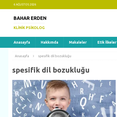
6 AĞUSTOS 2026
BAHAR ERDEN
KLINIK PSIKOLOG
Anasayfa
Hakkımda
Makaleler
Etik İlkeler
Anasayfa
spesifik dil bozukluğu
spesifik dil bozukluğu