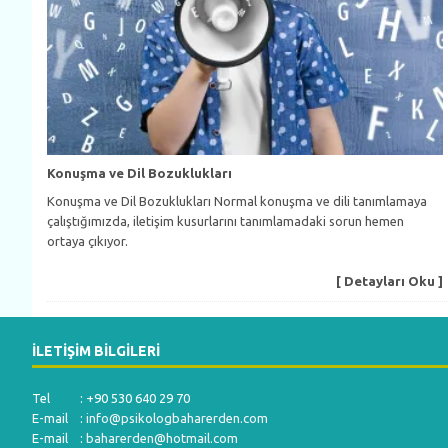
Konuşma ve Dil Bozuklukları
Konuşma ve Dil Bozuklukları Normal konuşma ve dili tanımlamaya
çalıştığımızda, iletişim kusurlarını tanımlamadaki sorun hemen
ortaya çıkıyor.
[ Detayları Oku ]
İLETIŞIM BILGILERI
Tel : +90 530 640 29 70
E-mail :
info@psikologbaharerden.com
E-mail :
baharerden@hotmail.com