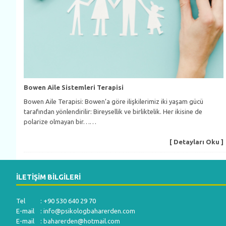
Bowen Aile Sistemleri Terapisi
Bowen Aile Terapisi: Bowen’a göre ilişkilerimiz iki yaşam gücü
tarafından yönlendirilir: Bireysellik ve birliktelik. Her ikisine de
polarize olmayan bir……
[ Detayları Oku ]
İLETIŞIM BILGILERI
Tel : +90 530 640 29 70
E-mail :
info@psikologbaharerden.com
E-mail :
baharerden@hotmail.com