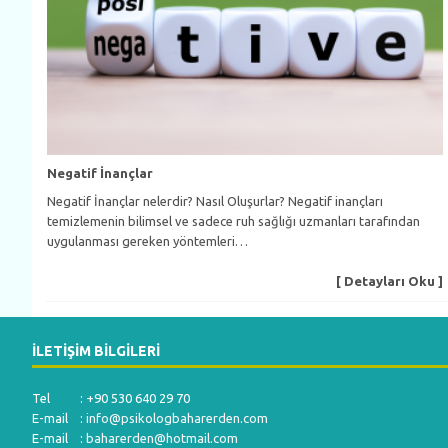
Negatif İnançlar
Negatif İnançlar nelerdir? Nasıl Oluşurlar? Negatif inançları
temizlemenin bilimsel ve sadece ruh sağlığı uzmanları tarafından
uygulanması gereken yöntemleri…
[ Detayları Oku ]
İLETIŞIM BILGILERI
Tel : +90 530 640 29 70
E-mail :
info@psikologbaharerden.com
E-mail :
baharerden@hotmail.com