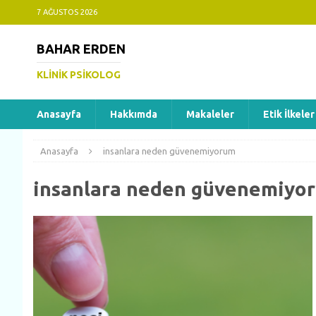
7 AĞUSTOS 2026
BAHAR ERDEN
KLINIK PSIKOLOG
Anasayfa
Hakkımda
Makaleler
Etik İlkeler
Anasayfa
insanlara neden güvenemiyorum
insanlara neden güvenemiyo