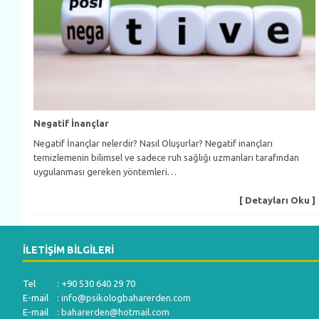
Negatif İnançlar
Negatif İnançlar nelerdir? Nasıl Oluşurlar? Negatif inançları
temizlemenin bilimsel ve sadece ruh sağlığı uzmanları tarafından
uygulanması gereken yöntemleri…
[ Detayları Oku ]
İLETIŞIM BILGILERI
Tel : +90 530 640 29 70
E-mail :
info@psikologbaharerden.com
E-mail :
baharerden@hotmail.com