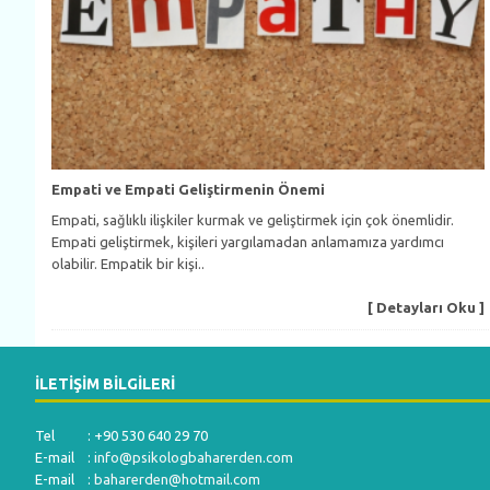
Empati ve Empati Geliştirmenin Önemi
Empati, sağlıklı ilişkiler kurmak ve geliştirmek için çok önemlidir.
Empati geliştirmek, kişileri yargılamadan anlamamıza yardımcı
olabilir. Empatik bir kişi..
[ Detayları Oku ]
İLETIŞIM BILGILERI
Tel : +90 530 640 29 70
E-mail :
info@psikologbaharerden.com
E-mail :
baharerden@hotmail.com