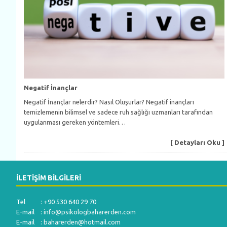
Negatif İnançlar
Negatif İnançlar nelerdir? Nasıl Oluşurlar? Negatif inançları
temizlemenin bilimsel ve sadece ruh sağlığı uzmanları tarafından
uygulanması gereken yöntemleri…
[ Detayları Oku ]
İLETIŞIM BILGILERI
Tel : +90 530 640 29 70
E-mail :
info@psikologbaharerden.com
E-mail :
baharerden@hotmail.com