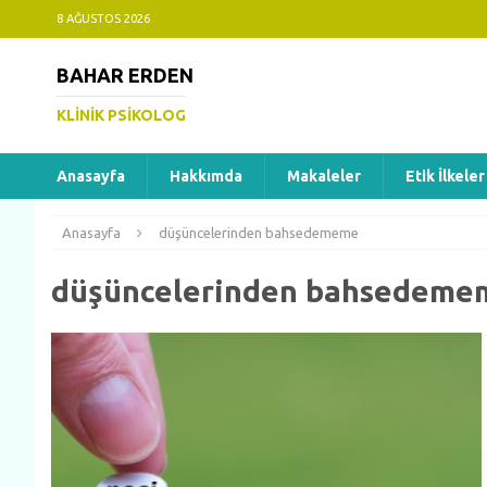
8 AĞUSTOS 2026
BAHAR ERDEN
KLINIK PSIKOLOG
Anasayfa
Hakkımda
Makaleler
Etik İlkeler
Anasayfa
düşüncelerinden bahsedememe
düşüncelerinden bahsedeme