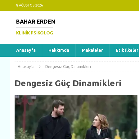
8 AĞUSTOS 2026
BAHAR ERDEN
KLINIK PSIKOLOG
Anasayfa
Hakkımda
Makaleler
Etik İlkeler
Anasayfa
Dengesiz Güç Dinamikleri
Dengesiz Güç Dinamikleri