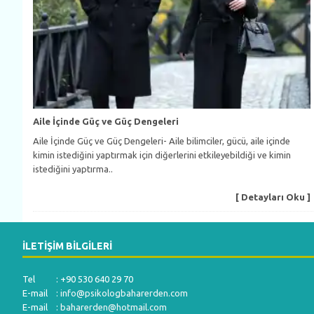
Aile İçinde Güç ve Güç Dengeleri
Aile İçinde Güç ve Güç Dengeleri- Aile bilimciler, gücü, aile içinde
kimin istediğini yaptırmak için diğerlerini etkileyebildiği ve kimin
istediğini yaptırma..
[ Detayları Oku ]
İLETIŞIM BILGILERI
Tel : +90 530 640 29 70
E-mail :
info@psikologbaharerden.com
E-mail :
baharerden@hotmail.com