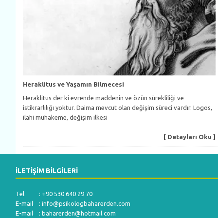
Heraklitus ve Yaşamın Bilmecesi
Heraklitus der ki evrende maddenin ve özün sürekliliği ve
istikrarlılığı yoktur. Daima mevcut olan değişim süreci vardır. Logos,
ilahi muhakeme, değişim ilkesi
[ Detayları Oku ]
İLETIŞIM BILGILERI
Tel : +90 530 640 29 70
E-mail :
info@psikologbaharerden.com
E-mail :
baharerden@hotmail.com