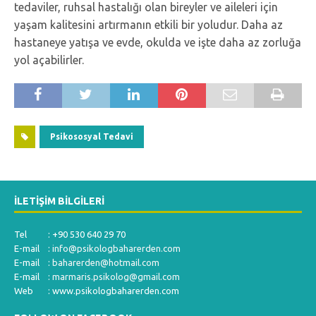
tedaviler, ruhsal hastalığı olan bireyler ve aileleri için
yaşam kalitesini artırmanın etkili bir yoludur. Daha az
hastaneye yatışa ve evde, okulda ve işte daha az zorluğa
yol açabilirler.
Psikososyal Tedavi
İLETIŞIM BILGILERI
Tel : +90 530 640 29 70
E-mail :
info@psikologbaharerden.com
E-mail :
baharerden@hotmail.com
E-mail :
marmaris.psikolog@gmail.com
Web : www.psikologbaharerden.com