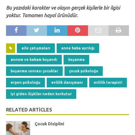
Bu yazıdaki karakter ve olayın gerçek kişilerle bir ilgisi
yoktur. Tamamen hayal ürünüdür.
aile çatışmaları
anne baba ayrılığı
annem ve babam boşandı
boşanma
boşanma sonrası çocuklar
çocuk psikoloğu
ergen psikoloğu
evlilik danışmanı
evlilik terapisti
iyi giden ilişkiler neden korkutur
RELATED ARTICLES
Çocuk Disiplini