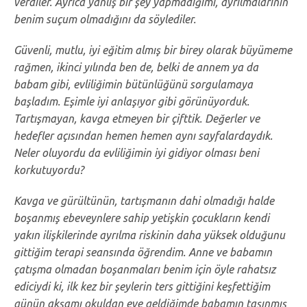
verdiler. Ayrıca yanlış bir şey yapmadığımı, ayrılmalarının
benim suçum olmadığını da söylediler.
Güvenli, mutlu, iyi eğitim almış bir birey olarak büyümeme
rağmen, ikinci yılında ben de, belki de annem ya da
babam gibi, evliliğimin bütünlüğünü sorgulamaya
başladım. Eşimle iyi anlaşıyor gibi görünüyorduk.
Tartışmayan, kavga etmeyen bir çifttik. Değerler ve
hedefler açısından hemen hemen aynı sayfalardaydık.
Neler oluyordu da evliliğimin iyi gidiyor olması beni
korkutuyordu?
Kavga ve gürültünün, tartışmanın dahi olmadığı halde
boşanmış ebeveynlere sahip yetişkin çocukların kendi
yakın ilişkilerinde ayrılma riskinin daha yüksek olduğunu
gittiğim terapi seansında öğrendim. Anne ve babamın
çatışma olmadan boşanmaları benim için öyle rahatsız
ediciydi ki, ilk kez bir şeylerin ters gittiğini keşfettiğim
günün akşamı okuldan eve geldiğimde babamın taşınmış