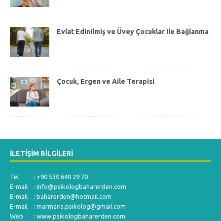
Evlat Edinilmiş ve Üvey Çocuklar ile Bağlanma
Çocuk, Ergen ve Aile Terapisi
İLETIŞIM BILGILERI
Tel : +90 530 640 29 70
E-mail :
info@psikologbaharerden.com
E-mail :
baharerden@hotmail.com
E-mail :
marmaris.psikolog@gmail.com
Web : www.psikologbaharerden.com