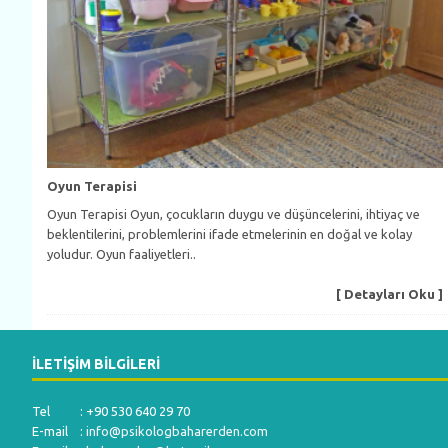
Oyun Terapisi
Oyun Terapisi Oyun, çocukların duygu ve düşüncelerini, ihtiyaç ve
beklentilerini, problemlerini ifade etmelerinin en doğal ve kolay
yoludur. Oyun faaliyetleri..
[ Detayları Oku ]
İLETIŞIM BILGILERI
Tel : +90 530 640 29 70
E-mail :
info@psikologbaharerden.com