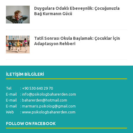
Duygulara Odaklı Ebeveynlik: Çocuğunuzla
Bağ Kurmanın Gücü
Tatil Sonrası Okula Başlamak: Çocuklar İçin
Adaptasyon Rehberi
İLETIŞIM BILGILERI
Tel : +90 530 640 29 70
E-mail :
info@psikologbaharerden.com
E-mail :
baharerden@hotmail.com
E-mail :
marmaris.psikolog@gmail.com
Web : www.psikologbaharerden.com
FOLLOW ON FACEBOOK