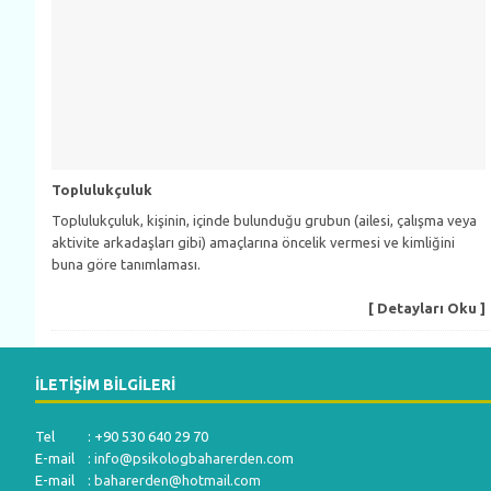
Toplulukçuluk
Toplulukçuluk, kişinin, içinde bulunduğu grubun (ailesi, çalışma veya
aktivite arkadaşları gibi) amaçlarına öncelik vermesi ve kimliğini
buna göre tanımlaması.
[ Detayları Oku ]
İLETIŞIM BILGILERI
Tel : +90 530 640 29 70
E-mail :
info@psikologbaharerden.com
E-mail :
baharerden@hotmail.com