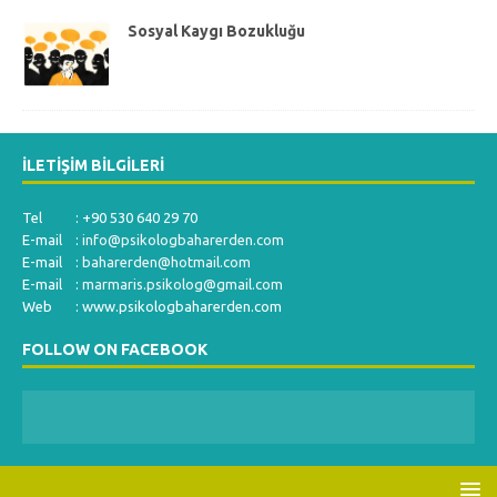
Sosyal Kaygı Bozukluğu
İLETIŞIM BILGILERI
Tel : +90 530 640 29 70
E-mail :
info@psikologbaharerden.com
E-mail :
baharerden@hotmail.com
E-mail :
marmaris.psikolog@gmail.com
Web : www.psikologbaharerden.com
FOLLOW ON FACEBOOK