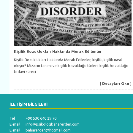
Kişilik Bozuklukları Hakkında Merak Edilenler
Kişilik Bozuklukları Hakkında Merak Edilenler, kişilik, kişilik nasıl
oluşur? Mizacın tanımı ve kişilik bozukluğu türleri, kişilik bozukluğu
tedavi süreci
[ Detayları Oku ]
İLETIŞIM BILGILERI
Tel : +90 530 640 29 70
E-mail :
info@psikologbaharerden.com
E-mail :
baharerden@hotmail.com