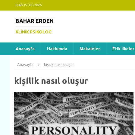
9 AĞUSTOS 2026
BAHAR ERDEN
KLINIK PSIKOLOG
Anasayfa
Hakkımda
Makaleler
Etik İlkeler
Anasayfa
kişilik nasıl oluşur
kişilik nasıl oluşur