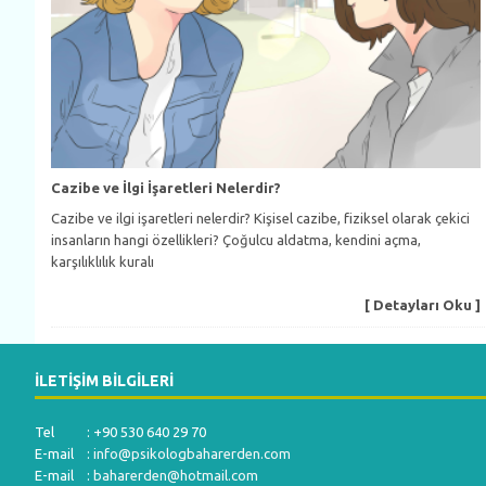
Cazibe ve İlgi İşaretleri Nelerdir?
Cazibe ve ilgi işaretleri nelerdir? Kişisel cazibe, fiziksel olarak çekici
insanların hangi özellikleri? Çoğulcu aldatma, kendini açma,
karşılıklılık kuralı
[ Detayları Oku ]
İLETIŞIM BILGILERI
Tel : +90 530 640 29 70
E-mail :
info@psikologbaharerden.com
E-mail :
baharerden@hotmail.com