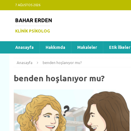
7 AĞUSTOS 2026
BAHAR ERDEN
KLINIK PSIKOLOG
Anasayfa
Hakkımda
Makaleler
Etik İlkeler
Anasayfa
benden hoşlanıyor mu?
benden hoşlanıyor mu?