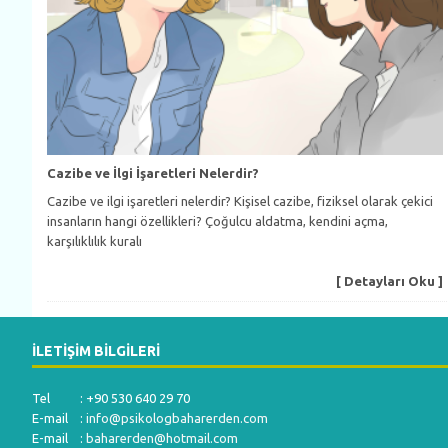
Cazibe ve İlgi İşaretleri Nelerdir?
Cazibe ve ilgi işaretleri nelerdir? Kişisel cazibe, fiziksel olarak çekici
insanların hangi özellikleri? Çoğulcu aldatma, kendini açma,
karşılıklılık kuralı
[ Detayları Oku ]
İLETIŞIM BILGILERI
Tel : +90 530 640 29 70
E-mail :
info@psikologbaharerden.com
E-mail :
baharerden@hotmail.com