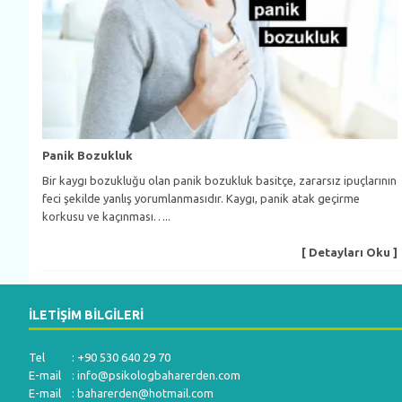
Panik Bozukluk
Bir kaygı bozukluğu olan panik bozukluk basitçe, zararsız ipuçlarının
feci şekilde yanlış yorumlanmasıdır. Kaygı, panik atak geçirme
korkusu ve kaçınması…..
[ Detayları Oku ]
İLETIŞIM BILGILERI
Tel : +90 530 640 29 70
E-mail :
info@psikologbaharerden.com
E-mail :
baharerden@hotmail.com