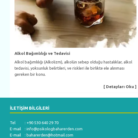
Alkol Bağımlılığı ve Tedavisi
Alkol bağımlılığı (Alkolizm), alkolün sebep olduğu hastalıklar, alkol
tedavisi, yoksunluk belirtileri, ve riskleri ile birlikte ele alınması
gereken bir konu.
[ Detayları Oku ]
İLETIŞIM BILGILERI
Tel : +90 530 640 29 70
E-mail :
info@psikologbaharerden.com
E-mail :
baharerden@hotmail.com