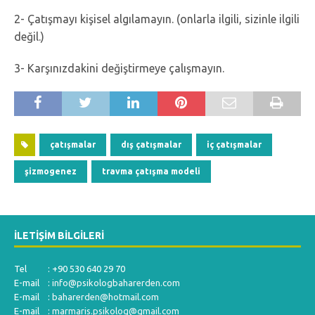
2- Çatışmayı kişisel algılamayın. (onlarla ilgili, sizinle ilgili
değil.)
3- Karşınızdakini değiştirmeye çalışmayın.
çatışmalar
dış çatışmalar
iç çatışmalar
şizmogenez
travma çatışma modeli
İLETIŞIM BILGILERI
Tel : +90 530 640 29 70
E-mail :
info@psikologbaharerden.com
E-mail :
baharerden@hotmail.com
E-mail :
marmaris.psikolog@gmail.com