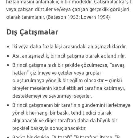
hızlanmasını anlamak için bir modeldir. Çatışmalar karşıt
veya çatışan dürtüler ve/veya çatışan gerçeklik görüşleri
olarak tanımlanır. (Bateson 1953; Lovern 1994)
Dış Çatışmalar
İki veya daha fazla kişi arasındaki anlaşmazlıklardır.
Asıl anlaşmazlık, birincil çatışma olarak adlandırılır.
Birincil çatışma hızlı bir şekilde çözülmezse, “savaş
hatları” çizilmeye ve çeteler veya gruplar
oluşturulmaya yönelik bir eğilim olacaktır – çünkü
bireyler meselenin kabul ettikleri tarafına katılmayı,
desteklemeyi ve savunmayı seçerler.
Birincil çatışmanın bir tarafının gündemini ilerletmeye
yönelik herhangi bir baskı, tehdit edici olarak
algılanacak ve diğer taraftan daha da büyük bir
tepkisel baskıyla sonuçlanacaktır.
Başka bir deyişle, “A tarafı” “B tarafını” iterse, “B