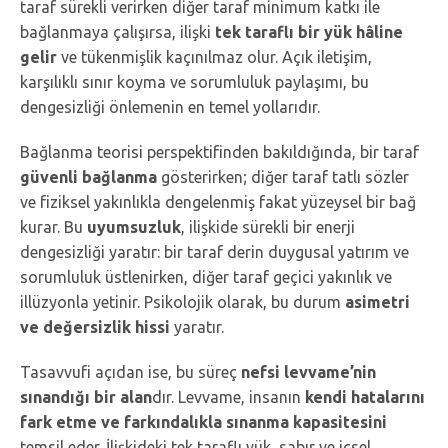
taraf sürekli verirken diğer taraf minimum katkı ile
bağlanmaya çalışırsa, ilişki
tek taraflı bir yük hâline
gelir
ve tükenmişlik kaçınılmaz olur. Açık iletişim,
karşılıklı sınır koyma ve sorumluluk paylaşımı, bu
dengesizliği önlemenin en temel yollarıdır.
Bağlanma teorisi perspektifinden bakıldığında, bir taraf
güvenli bağlanma
gösterirken; diğer taraf tatlı sözler
ve fiziksel yakınlıkla dengelenmiş fakat yüzeysel bir bağ
kurar. Bu
uyumsuzluk
, ilişkide sürekli bir enerji
dengesizliği yaratır: bir taraf derin duygusal yatırım ve
sorumluluk üstlenirken, diğer taraf geçici yakınlık ve
illüzyonla yetinir. Psikolojik olarak, bu durum
asimetri
ve değersizlik hissi
yaratır.
Tasavvufi açıdan ise, bu süreç
nefsi levvame’nin
sınandığı bir alan
dır. Levvame, insanın
kendi hatalarını
fark etme ve farkındalıkla sınanma kapasitesini
temsil eder. İlişkideki tek taraflı yük, sabır ve içsel