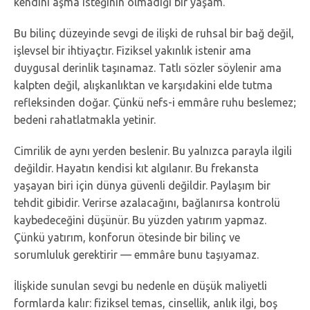
kendini aşma isteğinin olmadığı bir yaşam.
Bu bilinç düzeyinde sevgi de ilişki de ruhsal bir bağ değil,
işlevsel bir ihtiyaçtır. Fiziksel yakınlık istenir ama
duygusal derinlik taşınamaz. Tatlı sözler söylenir ama
kalpten değil, alışkanlıktan ve karşıdakini elde tutma
refleksinden doğar. Çünkü nefs-i emmâre ruhu beslemez;
bedeni rahatlatmakla yetinir.
Cimrilik de aynı yerden beslenir. Bu yalnızca parayla ilgili
değildir. Hayatın kendisi kıt algılanır. Bu frekansta
yaşayan biri için dünya güvenli değildir. Paylaşım bir
tehdit gibidir. Verirse azalacağını, bağlanırsa kontrolü
kaybedeceğini düşünür. Bu yüzden yatırım yapmaz.
Çünkü yatırım, konforun ötesinde bir bilinç ve
sorumluluk gerektirir — emmâre bunu taşıyamaz.
İlişkide sunulan sevgi bu nedenle en düşük maliyetli
formlarda kalır: fiziksel temas, cinsellik, anlık ilgi, boş