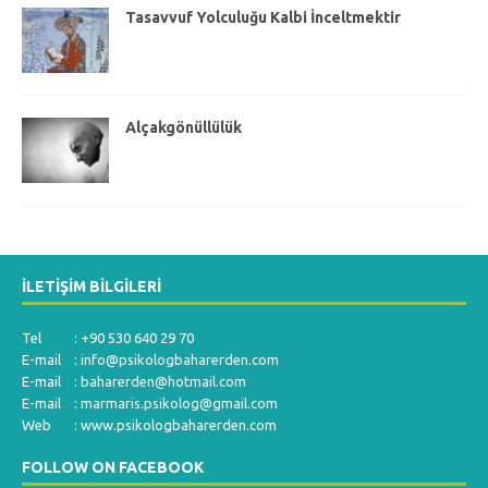
Tasavvuf Yolculuğu Kalbi İnceltmektir
Alçakgönüllülük
İLETIŞIM BILGILERI
Tel : +90 530 640 29 70
E-mail :
info@psikologbaharerden.com
E-mail :
baharerden@hotmail.com
E-mail :
marmaris.psikolog@gmail.com
Web : www.psikologbaharerden.com
FOLLOW ON FACEBOOK