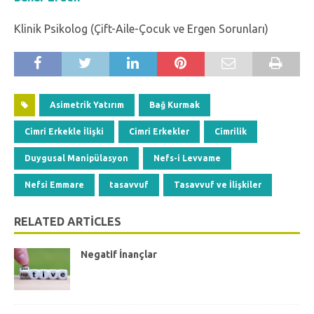
Klinik Psikolog (Çift-Aile-Çocuk ve Ergen Sorunları)
Asimetrik Yatırım
Bağ Kurmak
Cimri Erkekle İlişki
Cimri Erkekler
Cimrilik
Duygusal Manipülasyon
Nefs-i Levvame
Nefsi Emmare
tasavvuf
Tasavvuf ve İlişkiler
RELATED ARTICLES
Negatif İnançlar