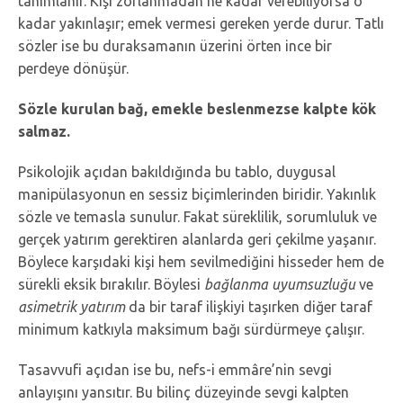
tanımlanır. Kişi zorlanmadan ne kadar verebiliyorsa o
kadar yakınlaşır; emek vermesi gereken yerde durur. Tatlı
sözler ise bu duraksamanın üzerini örten ince bir
perdeye dönüşür.
Sözle kurulan bağ, emekle beslenmezse kalpte kök
salmaz.
Psikolojik açıdan bakıldığında bu tablo, duygusal
manipülasyonun en sessiz biçimlerinden biridir. Yakınlık
sözle ve temasla sunulur. Fakat süreklilik, sorumluluk ve
gerçek yatırım gerektiren alanlarda geri çekilme yaşanır.
Böylece karşıdaki kişi hem sevilmediğini hisseder hem de
sürekli eksik bırakılır. Böylesi
bağlanma uyumsuzluğu
ve
asimetrik yatırım
da bir taraf ilişkiyi taşırken diğer taraf
minimum katkıyla maksimum bağı sürdürmeye çalışır.
Tasavvufi açıdan ise bu, nefs-i emmâre’nin sevgi
anlayışını yansıtır. Bu bilinç düzeyinde sevgi kalpten