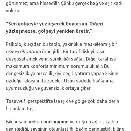
görünmez; ama hissedilir. Çünkü gerçek bağ ve eşit katkı
yoktur.
“Sen gölgeyle yüzleşerek büyürsün. Diğeri
yüzleşmezse, gölgeyi yeniden üretir.”
Psikolojik açıdan bu tablo, yakınlıkla maskelenmiş bir
asimetrik yatırım
örneğidir. Bir taraf ilişkiyi taşır,
duygusal emek verir, sürekliliği sağlar. Diğer taraf ise
maksimum konforla minimum sorumluluk alır. Bu
dengesizlik yalnızca ilişkiyi değil, yatırım yapan kişinin
özdeğer algısını da zedeler. Uzun vadede bağlanma
uyumsuzluğu ve güvensizlik ortaya çıkar.
Tasavvufi perspektifte ise ışık ve gölge çok daha derin
bir anlam taşır.
Işık, insanı
nefs-i mutmainne
’ye doğru çağırır; kalbin
genişlediği, sevginin olgunlaştığı, bağın derinleştiği bilinç