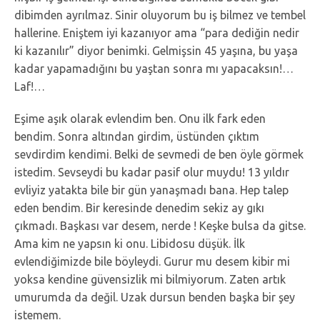
dibimden ayrılmaz. Sinir oluyorum bu iş bilmez ve tembel
hallerine. Eniştem iyi kazanıyor ama “para dediğin nedir
ki kazanılır” diyor benimki. Gelmişsin 45 yaşına, bu yaşa
kadar yapamadığını bu yaştan sonra mı yapacaksın!…
Laf!…
Eşime aşık olarak evlendim ben. Onu ilk fark eden
bendim. Sonra altından girdim, üstünden çıktım
sevdirdim kendimi. Belki de sevmedi de ben öyle görmek
istedim. Sevseydi bu kadar pasif olur muydu! 13 yıldır
evliyiz yatakta bile bir gün yanaşmadı bana. Hep talep
eden bendim. Bir keresinde denedim sekiz ay gıkı
çıkmadı. Başkası var desem, nerde ! Keşke bulsa da gitse.
Ama kim ne yapsın ki onu. Libidosu düşük. İlk
evlendiğimizde bile böyleydi. Gurur mu desem kibir mi
yoksa kendine güvensizlik mi bilmiyorum. Zaten artık
umurumda da değil. Uzak dursun benden başka bir şey
istemem.