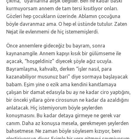
çıkma,” uyarılarına alışık değiller. Ben ne kadar baskı
kurmuyorsam annem de tam tersi kısıtlıyor onları.
Gözleri hep çocukların üzerinde. Ablamın çocuğuna
böyle davranmaz ama. O hep el üstünde tutulur. Zaten
Nejat ile evlenmemi de hiç istememişlerdi.
Önce annemlere gideceğiz bu bayram, sonra
kaynanamgile. Annem kapıyı kısık bir gülümseme ile
açacak, “hoşgeldiniz” diyecek şöyle ağız ucuyla.
Bayramlaşma, kahvaltı, derken “işler nasıl, para
kazanabiliyor musunuz bari” diye sormaya başlayacak
babam. Eşim yine o ezik ama kendini kanıtlamaya
çalışan bir damat edasıyla bu ay ne kadar ciro yaptığını,
bir önceki yıllara göre cirosunun ne kadar da azaldığını
anlatacak. Hiç istemiyorum böyle şeylerden
konuşmasını. Bu kadar detaya girmeye ne gerek var
canım. Daha az konuşsa mesela, gerekmeyen şeylerden
bahsetmese. Ne zaman böyle söylesem kızıyor, beni
eleştiriyorsun diyor. Eşimle bir yere gitmeyi sevmiyorum.