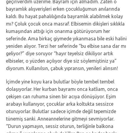
geçiriverdim üzerime. Bayram için almadım. Zaten o
bayramlık alışverişleri erken çocukluğumun anılarında
kaldı. Bu hayat pahalılığında bayramlık alabilmek kolay
mı? Çoluk çocuk onca masraf. Elbisemin dikişleri sıklıkla
kumaşından attığı için onarıma götürüyorum her
seferinde. Ama birkaç giymede yıkanmasa bile eski halini
yeniden alıyor. Terzi her seferinde “bu elbise sana dar mı
geliyor?” diye soruyor “hayır teyelsiz dikiliyor artık
elbiseler, o yüzden açılıyor diye siz söylemiştiniz ya”
diyorum. Kullanılsın, çabuk yıpransın, yenileri alınsın!
İçimde yine koyu kara bulutlar böyle tembel tembel
dolaşıyorlar. Her kurban bayramı onca katliam, onca
çekişen can ruhuma sinen bir acıya dönüşüyor. Eşim
arabayı kullanıyor, çocuklar arka koltukta sessizce
oturuyorlar. Bulutlar sadece içimde değil tepemizde
tünemiş sanki. Anneannelerine gitmeyi sevmiyorlar.
“Durun yapmayın, sessiz oturun, terliğinle balkona