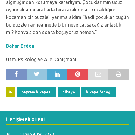
algınlığından korumaya kararlıyım. Çocuklarımın ucuz
oyuncaklarını arabada bırakarak onlar için aldığım
kocaman bir puzzle’ı yanıma aldım “hadi çocuklar bugün
bu puzzle’ı anneannede bitirmeye çalışacağız anlaştık
mı? Kahvaltıdan sonra başlıyoruz hemen.”
Bahar Erden
Uzm. Psikolog ve Aile Danışmanı
bayram hikayesi
hikaye
hikaye örneği
İLETIŞIM BILGILERI
Tel : +90 530 640 29 70