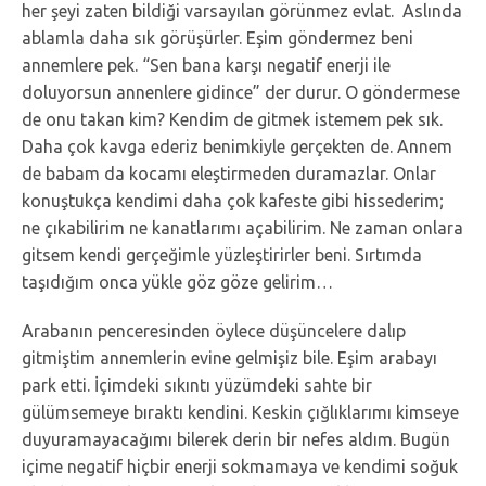
her şeyi zaten bildiği varsayılan görünmez evlat. Aslında
ablamla daha sık görüşürler. Eşim göndermez beni
annemlere pek. “Sen bana karşı negatif enerji ile
doluyorsun annenlere gidince” der durur. O göndermese
de onu takan kim? Kendim de gitmek istemem pek sık.
Daha çok kavga ederiz benimkiyle gerçekten de. Annem
de babam da kocamı eleştirmeden duramazlar. Onlar
konuştukça kendimi daha çok kafeste gibi hissederim;
ne çıkabilirim ne kanatlarımı açabilirim. Ne zaman onlara
gitsem kendi gerçeğimle yüzleştirirler beni. Sırtımda
taşıdığım onca yükle göz göze gelirim…
Arabanın penceresinden öylece düşüncelere dalıp
gitmiştim annemlerin evine gelmişiz bile. Eşim arabayı
park etti. İçimdeki sıkıntı yüzümdeki sahte bir
gülümsemeye bıraktı kendini. Keskin çığlıklarımı kimseye
duyuramayacağımı bilerek derin bir nefes aldım. Bugün
içime negatif hiçbir enerji sokmamaya ve kendimi soğuk