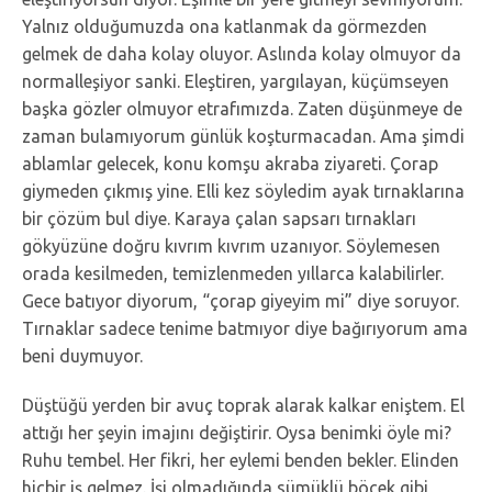
Yalnız olduğumuzda ona katlanmak da görmezden
gelmek de daha kolay oluyor. Aslında kolay olmuyor da
normalleşiyor sanki. Eleştiren, yargılayan, küçümseyen
başka gözler olmuyor etrafımızda. Zaten düşünmeye de
zaman bulamıyorum günlük koşturmacadan. Ama şimdi
ablamlar gelecek, konu komşu akraba ziyareti. Çorap
giymeden çıkmış yine. Elli kez söyledim ayak tırnaklarına
bir çözüm bul diye. Karaya çalan sapsarı tırnakları
gökyüzüne doğru kıvrım kıvrım uzanıyor. Söylemesen
orada kesilmeden, temizlenmeden yıllarca kalabilirler.
Gece batıyor diyorum, “çorap giyeyim mi” diye soruyor.
Tırnaklar sadece tenime batmıyor diye bağırıyorum ama
beni duymuyor.
Düştüğü yerden bir avuç toprak alarak kalkar eniştem. El
attığı her şeyin imajını değiştirir. Oysa benimki öyle mi?
Ruhu tembel. Her fikri, her eylemi benden bekler. Elinden
hiçbir iş gelmez. İşi olmadığında sümüklü böcek gibi