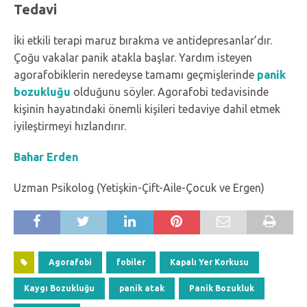
Tedavi
İki etkili terapi maruz bırakma ve antidepresanlar’dır.
Çoğu vakalar panik atakla başlar. Yardım isteyen
agorafobiklerin neredeyse tamamı geçmişlerinde
panik
bozukluğu
olduğunu söyler. Agorafobi tedavisinde
kişinin hayatındaki önemli kişileri tedaviye dahil etmek
iyileştirmeyi hızlandırır.
Bahar Erden
Uzman Psikolog (Yetişkin-Çift-Aile-Çocuk ve Ergen)
Agorafobi
fobiler
Kapalı Yer Korkusu
Kaygı Bozukluğu
panik atak
Panik Bozukluk